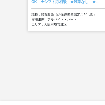
★
★
★
OK
シフト応相談
残業なし
...
職種 : 保育教諭（幼保連携型認定こども園）
雇用形態 : アルバイト・パート
エリア : 大阪府堺市北区