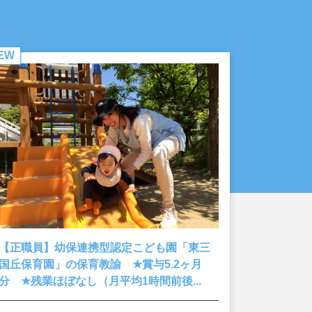
EW
【正職員】幼保連携型認定こども園「東三
★
国丘保育園」の保育教諭
賞与5.2ヶ月
★
分
残業ほぼなし（月平均1時間前後...