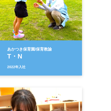
あかつき保育園/保育教諭
T・N
2022年入社