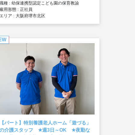
職種 : 幼保連携型認定こども園の保育教諭
雇用形態 : 正社員
エリア : 大阪府堺市北区
EW
【パート】特別養護老人ホーム「遊づる」
★
★
の介護スタッフ
週3日～OK
夜勤な