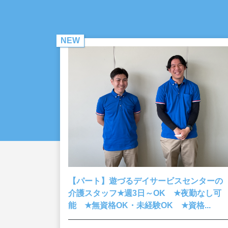
NEW
【パート】遊づるデイサービスセンターの
★
★
介護スタッフ
週3日～OK
夜勤なし可
★
★
能
無資格OK・未経験OK
資格...