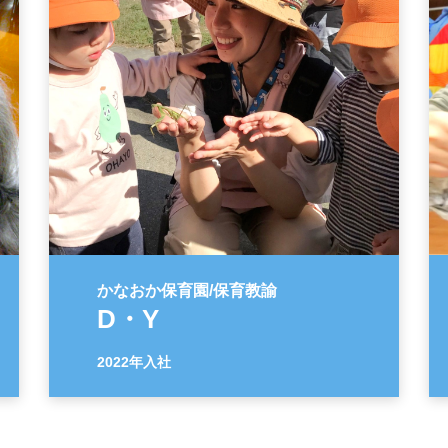
かなおか保育園/保育教諭
D・Y
2022年入社