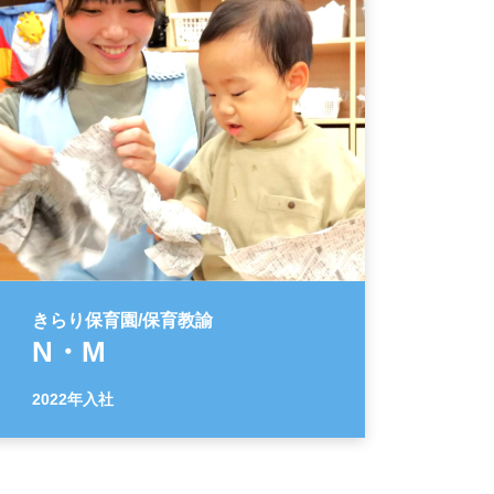
きらり保育園/保育教諭
N・M
2022年入社