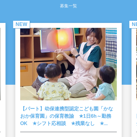
募集一覧
NEW
N
【パート】幼保連携型認定こども園「かな
★
おか保育園」の保育教諭
1日6h～勤務
★
★
★
OK
シフト応相談
残業なし
...