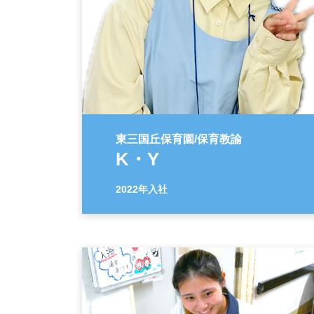
東三国丘保育園/保育教諭
K・Y
2022年入社