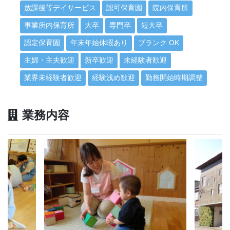
放課後等デイサービス
認可保育園
院内保育所
事業所内保育所
大卒
専門卒
短大卒
認定保育園
年末年始休暇あり
ブランク OK
主婦・主夫歓迎
新卒歓迎
未経験者歓迎
業界未経験者歓迎
経験浅め歓迎
勤務開始時期調整
業務内容