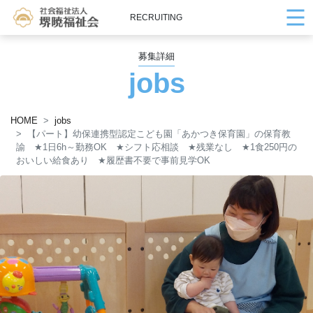
RECRUITING
募集詳細
jobs
HOME
jobs
【パート】幼保連携型認定こども園「あかつき保育園」の保育教
諭
★
1日6h～勤務OK
★
シフト応相談
★
残業なし
★
1食250円の
おいしい給食あり
★
履歴書不要で事前見学OK