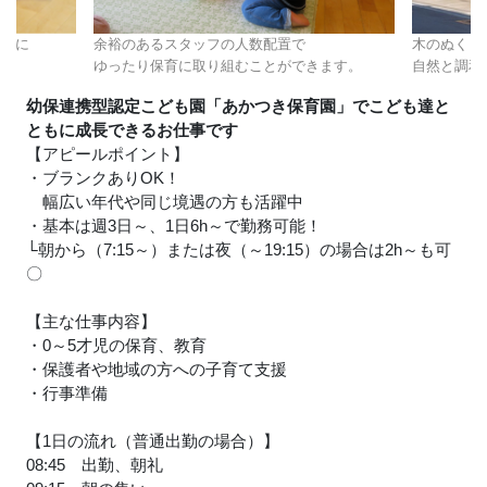
先輩に
余裕のあるスタッフの人数配置で
木のぬくも
ゆったり保育に取り組むことができます。
自然と調和
幼保連携型認定こども園「あかつき保育園」でこども達と
ともに成長できるお仕事です
【アピールポイント】
・ブランクありOK！
幅広い年代や同じ境遇の方も活躍中
・基本は週3日～、1日6h～で勤務可能！
└朝から（7:15～）または夜（～19:15）の場合は2h～も可
〇
【主な仕事内容】
・0～5才児の保育、教育
・保護者や地域の方への子育て支援
・行事準備
【1日の流れ（普通出勤の場合）】
08:45 出勤、朝礼