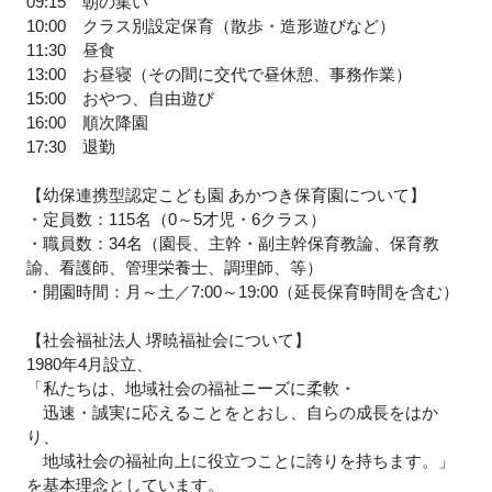
09:15 朝の集い
10:00 クラス別設定保育（散歩・造形遊びなど）
11:30 昼食
13:00 お昼寝（その間に交代で昼休憩、事務作業）
15:00 おやつ、自由遊び
16:00 順次降園
17:30 退勤
【幼保連携型認定こども園 あかつき保育園について】
・定員数：115名（0～5才児・6クラス）
・職員数：34名（園長、主幹・副主幹保育教論、保育教
諭、看護師、管理栄養士、調理師、等）
・開園時間：月～土／7:00～19:00（延長保育時間を含む）
【社会福祉法人 堺暁福祉会について】
1980年4月設立、
「私たちは、地域社会の福祉ニーズに柔軟・
迅速・誠実に応えることをとおし、自らの成長をはか
り、
地域社会の福祉向上に役立つことに誇りを持ちます。」
を基本理念としています。